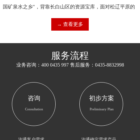
国矿泉水之乡"，背靠长白山区的资源宝库，面对松辽平原的
富饶粮仓，集山区特点和平原优势于一身；历史悠久，山清
→ 查看更多
水秀，人杰地灵，九世纪辽政权在此建镇设府，明末辉发部
落在此筑城建都，清太祖努尔哈赤在此横刀跃马，鏖战称
雄，康熙和乾隆两帝在此行围打猎，射虎毙熊，...
服务流程
业务咨询：400 0435 997 售后服务：0435-8832998
咨询
初步方案
Consultation
Preliminary Plan
沟通客户需求
沟通确定需求产品